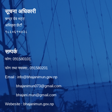
सूचना अधिकारी
चन्द्र देव भट्ट
अधिकृत छैटाैं
९८६०६१५४२८
सम्पर्क
फोन: 091580101
फोन तथा फ्याक्स:. 091580201
Email :
info@bhajanimun.gov.np
bhajanimun073@gmail.com
bhajani.mun@gmail.com
Webesite : bhajanimun.gov.np