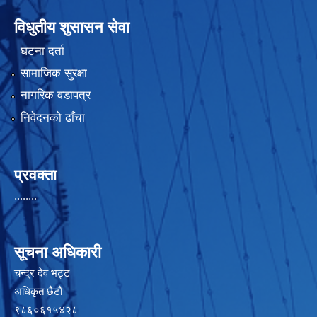
विधुतीय शुसासन सेवा
घटना दर्ता
सामाजिक सुरक्षा
नागरिक वडापत्र
निवेदनको ढाँचा
प्रवक्ता
........
सूचना अधिकारी
चन्द्र देव भट्ट
अधिकृत छैटाैं
९८६०६१५४२८