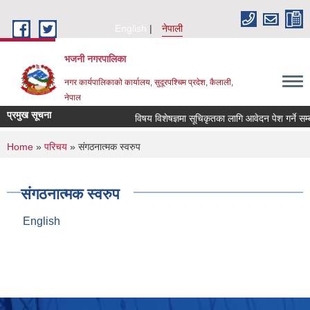
Skip to main content
English
नेपाली
भजनी नगरपालिका
नगर कार्यपालिकाको कार्यालय, सुदूरपश्चिम प्रदेश, कैलाली,
नेपाल
प्रमुख सूचना
विषय विशेषज्ञमा सूचिकृतका लागि आवेदन पेश गर्ने सम्बन
You are here
Home
»
परिचय
» संगठनात्मक स्वरुप
संगठनात्मक स्वरुप
English