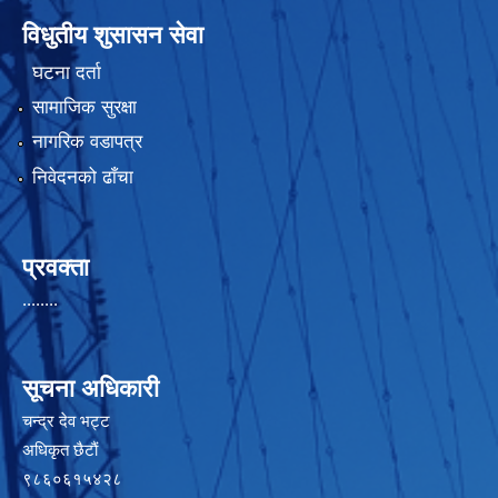
विधुतीय शुसासन सेवा
घटना दर्ता
सामाजिक सुरक्षा
नागरिक वडापत्र
निवेदनको ढाँचा
प्रवक्ता
........
सूचना अधिकारी
चन्द्र देव भट्ट
अधिकृत छैटाैं
९८६०६१५४२८